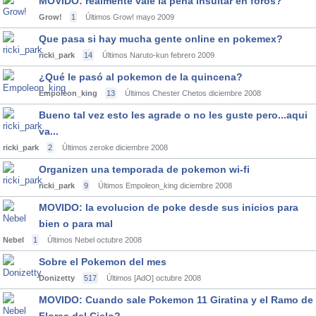
MOVIDO: realmente vale la pena insultar en foros?
Grow!
1
Últimos Grow!
mayo 2009
Que pasa si hay mucha gente online en pokemex?
ricki_park
14
Últimos Naruto-kun
febrero 2009
¿Qué le pasó al pokemon de la quincena?
Empoleon_king
13
Últimos Chester Chetos
diciembre 2008
Bueno tal vez esto les agrade o no les guste pero...aqui
va...
ricki_park
2
Últimos zeroke
diciembre 2008
Organizen una temporada de pokemon wi-fi
ricki_park
9
Últimos Empoleon_king
diciembre 2008
MOVIDO: la evolucion de poke desde sus inicios para
bien o para mal
Nebel
1
Últimos Nebel
octubre 2008
Sobre el Pokemon del mes
Donizetty
517
Últimos [AdO]
octubre 2008
MOVIDO: Cuando sale Pokemon 11 Giratina y el Ramo de