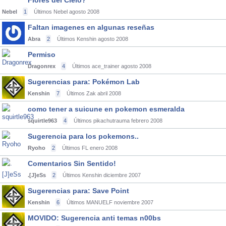
Flores del Cielo?
Nebel
1
Últimos Nebel
agosto 2008
Faltan imagenes en algunas reseñas
Abra
2
Últimos Kenshin
agosto 2008
Permiso
Dragonrex
4
Últimos ace_trainer
agosto 2008
Sugerencias para: Pokémon Lab
Kenshin
7
Últimos Zak
abril 2008
como tener a suicune en pokemon esmeralda
squirtle963
4
Últimos pikachutrauma
febrero 2008
Sugerencia para los pokemons..
Ryoho
2
Últimos FL
enero 2008
Comentarios Sin Sentido!
.[J]eSs
2
Últimos Kenshin
diciembre 2007
Sugerencias para: Save Point
Kenshin
6
Últimos MANUELF
noviembre 2007
MOVIDO: Sugerencia anti temas n00bs