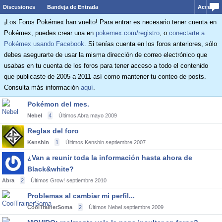
Discusiones
Bandeja de Entrada
Acceder
¡Los Foros Pokémex han vuelto! Para entrar es necesario tener cuenta en
Pokémex, puedes crear una en
pokemex.com/registro
, o
conectarte a
Pokémex usando Facebook
. Si tenías cuenta en los foros anteriores, sólo
debes asegurarte de usar la misma dirección de correo electrónico que
usabas en tu cuenta de los foros para tener acceso a todo el contenido
que publicaste de 2005 a 2011 así como mantener tu conteo de posts.
Consulta más información
aquí
.
Pokémon del mes.
Nebel
4
Últimos Abra
mayo 2009
Reglas del foro
Kenshin
1
Últimos Kenshin
septiembre 2007
¿Van a reunir toda la información hasta ahora de
Black&white?
Abra
2
Últimos Grow!
septiembre 2010
Problemas al cambiar mi perfil...
CoolTrainerSoma
2
Últimos Nebel
septiembre 2009