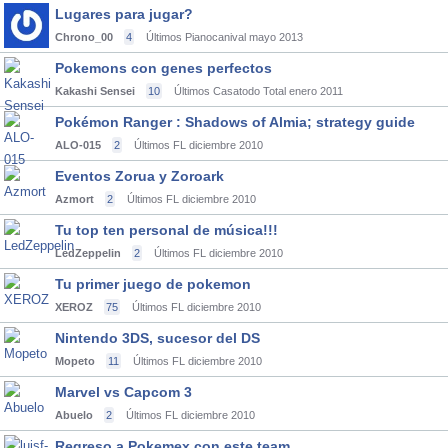
Lugares para jugar?
Chrono_00
4
Últimos Pianocanival
mayo 2013
Pokemons con genes perfectos
Kakashi Sensei
10
Últimos Casatodo Total
enero 2011
Pokémon Ranger : Shadows of Almia; strategy guide
ALO-015
2
Últimos FL
diciembre 2010
Eventos Zorua y Zoroark
Azmort
2
Últimos FL
diciembre 2010
Tu top ten personal de música!!!
LedZeppelin
2
Últimos FL
diciembre 2010
Tu primer juego de pokemon
XEROZ
75
Últimos FL
diciembre 2010
Nintendo 3DS, sucesor del DS
Mopeto
11
Últimos FL
diciembre 2010
Marvel vs Capcom 3
Abuelo
2
Últimos FL
diciembre 2010
Regreso a Pokemex con este team