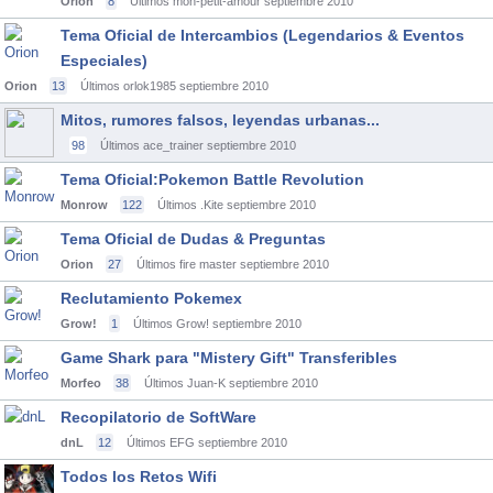
Orion
8
Últimos mon-petit-amour
septiembre 2010
Tema Oficial de Intercambios (Legendarios & Eventos
Especiales)
Orion
13
Últimos orlok1985
septiembre 2010
Mitos, rumores falsos, leyendas urbanas...
98
Últimos ace_trainer
septiembre 2010
Tema Oficial:Pokemon Battle Revolution
Monrow
122
Últimos .Kite
septiembre 2010
Tema Oficial de Dudas & Preguntas
Orion
27
Últimos fire master
septiembre 2010
Reclutamiento Pokemex
Grow!
1
Últimos Grow!
septiembre 2010
Game Shark para "Mistery Gift" Transferibles
Morfeo
38
Últimos Juan-K
septiembre 2010
Recopilatorio de SoftWare
dnL
12
Últimos EFG
septiembre 2010
Todos los Retos Wifi