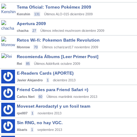
Tema Oficial: Torneo Pokémex 2009
Kenshin
131
Últimos ALO-015
diciembre 2009
Apertura 2009
chacha
27
Últimos infected mushroom
diciembre 2009
Retos Wi-fi: Pokemon Battle Revolution
Monrow
70
Últimos scharizard17
noviembre 2009
Recomienda Álbums [Leer Primer Post]
Rei
85
Últimos Addrifunk
octubre 2009
E-Readers Cards (APORTE)
Javier Alejandro
1
diciembre 2013
Friend Codes para Friend Safari =)
Carlos Neri
60
Últimos martinlink
noviembre 2013
Moveset Aerodactyl y un fosil team
rpe007
1
noviembre 2013
Sin RNG, no hay VGC.
Abaris
1
septiembre 2013