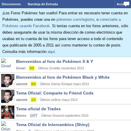
Discusiones
Bandeja de Entrada
Acceder
¡Los Foros Pokémex han vuelto! Para entrar es necesario tener cuenta en
Pokémex, puedes crear una en
pokemex.com/registro
, o
conectarte a
Pokémex usando Facebook
. Si tenías cuenta en los foros anteriores, sólo
debes asegurarte de usar la misma dirección de correo electrónico que
usabas en tu cuenta de los foros para tener acceso a todo el contenido
que publicaste de 2005 a 2011 así como mantener tu conteo de posts.
Consulta más información
aquí
.
Bienvenidos al foro de Pokémon X & Y
Grow!
9/9
Últimos Gnoblis
noviembre 2013
Bienvenidos al foro de Pokémon Black y White
alanmb
6/6
Últimos Danny Enrique
mayo 2013
Tema Oficial: Comparte tu Friend Code
alanmb
2/2
Últimos sefiros
mayo 2013
Tema oficial de Trades
Aioros
1477
Últimos Dranzel
septiembre 2010
Tema Oficial de Intercambios (Shiny)