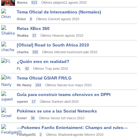
Aioros
613
Últimos pidgeot11
agosto 2010
Tema Oficial de Intercambios (Normales)
Orion
8
Últimos Gecko0
agosto 2010
Retas XBox 360
Shakka
37
Últimos Heaven
agosto 2010
[Oficial] Road to South Africa 2010
chacha
325
Últimos infected mushroom
julio 2010
¿Quién eres en realidad?
FL
42
Últimos Tray
junio 2010
Tema Oficial GS/AR FR/LG
Mc Nasty
154
Últimos Naruto-kun
mayo 2010
Guía para construir teams ofensivos en DPPt
sqwert
17
Últimos Danken
abril 2010
Pokémex se une a las Social Networks
Grow!
36
Últimos hector Ish
marzo 2010
---Pokemex Fanfic Entertaiment: Champs and rules---
Feraligatr01
2
Últimos Shadowdragonite
febrero 2010