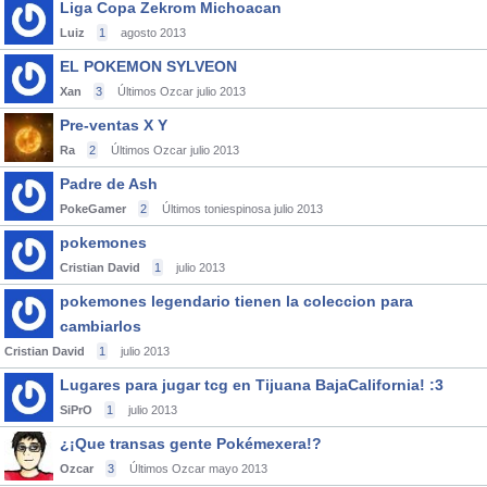
Liga Copa Zekrom Michoacan
Luiz
1
agosto 2013
EL POKEMON SYLVEON
Xan
3
Últimos Ozcar
julio 2013
Pre-ventas X Y
Ra
2
Últimos Ozcar
julio 2013
Padre de Ash
PokeGamer
2
Últimos toniespinosa
julio 2013
pokemones
Cristian David
1
julio 2013
pokemones legendario tienen la coleccion para
cambiarlos
Cristian David
1
julio 2013
Lugares para jugar tcg en Tijuana BajaCalifornia! :3
SiPrO
1
julio 2013
¿¡Que transas gente Pokémexera!?
Ozcar
3
Últimos Ozcar
mayo 2013