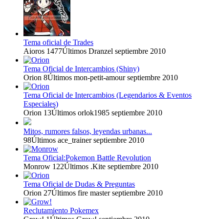
Tema oficial de Trades
Aioros
1477
Últimos Dranzel
septiembre 2010
Tema Oficial de Intercambios (Shiny)
Orion
8
Últimos mon-petit-amour
septiembre 2010
Tema Oficial de Intercambios (Legendarios & Eventos
Especiales)
Orion
13
Últimos orlok1985
septiembre 2010
Mitos, rumores falsos, leyendas urbanas...
98
Últimos ace_trainer
septiembre 2010
Tema Oficial:Pokemon Battle Revolution
Monrow
122
Últimos .Kite
septiembre 2010
Tema Oficial de Dudas & Preguntas
Orion
27
Últimos fire master
septiembre 2010
Reclutamiento Pokemex