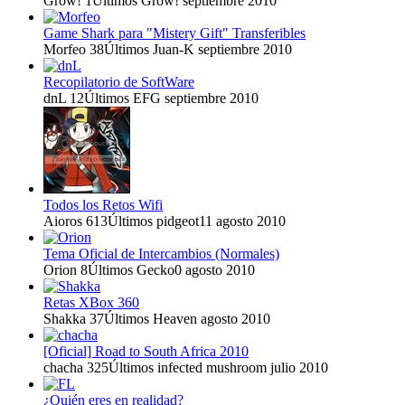
Grow!
1
Últimos Grow!
septiembre 2010
Game Shark para "Mistery Gift" Transferibles
Morfeo
38
Últimos Juan-K
septiembre 2010
Recopilatorio de SoftWare
dnL
12
Últimos EFG
septiembre 2010
Todos los Retos Wifi
Aioros
613
Últimos pidgeot11
agosto 2010
Tema Oficial de Intercambios (Normales)
Orion
8
Últimos Gecko0
agosto 2010
Retas XBox 360
Shakka
37
Últimos Heaven
agosto 2010
[Oficial] Road to South Africa 2010
chacha
325
Últimos infected mushroom
julio 2010
¿Quién eres en realidad?