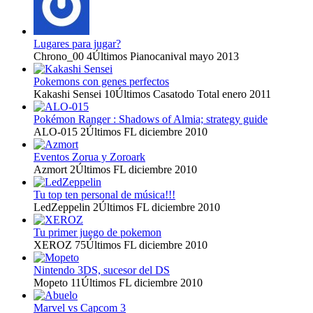
Lugares para jugar?
Chrono_00
4
Últimos Pianocanival
mayo 2013
Pokemons con genes perfectos
Kakashi Sensei
10
Últimos Casatodo Total
enero 2011
Pokémon Ranger : Shadows of Almia; strategy guide
ALO-015
2
Últimos FL
diciembre 2010
Eventos Zorua y Zoroark
Azmort
2
Últimos FL
diciembre 2010
Tu top ten personal de música!!!
LedZeppelin
2
Últimos FL
diciembre 2010
Tu primer juego de pokemon
XEROZ
75
Últimos FL
diciembre 2010
Nintendo 3DS, sucesor del DS
Mopeto
11
Últimos FL
diciembre 2010
Marvel vs Capcom 3