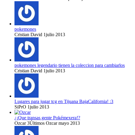
pokemones
Cristian David
1
julio 2013
pokemones legendario tienen la coleccion para cambiarlos
Cristian David
1
julio 2013
Lugares para jugar tcg en Tijuana BajaCalifornia! :3
SiPrO
1
julio 2013
¿¡Que transas gente Pokémexera!?
Ozcar
3
Últimos Ozcar
mayo 2013