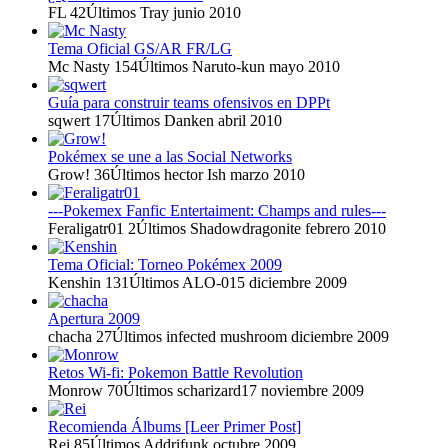
FL
42
Últimos Tray
junio 2010
Tema Oficial GS/AR FR/LG
Mc Nasty
154
Últimos Naruto-kun
mayo 2010
Guía para construir teams ofensivos en DPPt
sqwert
17
Últimos Danken
abril 2010
Pokémex se une a las Social Networks
Grow!
36
Últimos hector Ish
marzo 2010
---Pokemex Fanfic Entertaiment: Champs and rules---
Feraligatr01
2
Últimos Shadowdragonite
febrero 2010
Tema Oficial: Torneo Pokémex 2009
Kenshin
131
Últimos ALO-015
diciembre 2009
Apertura 2009
chacha
27
Últimos infected mushroom
diciembre 2009
Retos Wi-fi: Pokemon Battle Revolution
Monrow
70
Últimos scharizard17
noviembre 2009
Recomienda Álbums [Leer Primer Post]
Rei
85
Últimos Addrifunk
octubre 2009