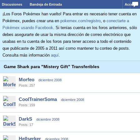
Discusiones
Bandeja de Entrada
Acceder
¡Los Foros Pokémex han vuelto! Para entrar es necesario tener cuenta en
Pokémex, puedes crear una en
pokemex.com/registro
, o
conectarte a
Pokémex usando Facebook
. Si tenías cuenta en los foros anteriores, sólo
debes asegurarte de usar la misma dirección de correo electrónico que
usabas en tu cuenta de los foros para tener acceso a todo el contenido
que publicaste de 2005 a 2011 así como mantener tu conteo de posts.
Consulta más información
aquí
.
Game Shark para "Mistery Gift" Transferibles
Morfeo
diciembre 2008
Posts: 257
CoolTrainerSoma
diciembre 2008
Posts: 159
DarkS
diciembre 2008
Posts: 17
Hellserker
diciembre 2008