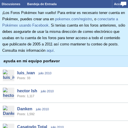
Discusiones
Bandeja de Entrada
Acceder
¡Los Foros Pokémex han vuelto! Para entrar es necesario tener cuenta en
Pokémex, puedes crear una en
pokemex.com/registro
, o
conectarte a
Pokémex usando Facebook
. Si tenías cuenta en los foros anteriores, sólo
debes asegurarte de usar la misma dirección de correo electrónico que
usabas en tu cuenta de los foros para tener acceso a todo el contenido
que publicaste de 2005 a 2011 así como mantener tu conteo de posts.
Consulta más información
aquí
.
ayuda en mi equipo porfavor
luis_ivan
julio 2010
Posts: 33
hector Ish
julio 2010
Posts: 1,117
Danken
julio 2010
Posts: 1,592
Casatodo Total
julio 2010