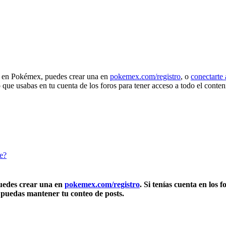
ta en Pokémex, puedes crear una en
pokemex.com/registro
, o
conectart
o que usabas en tu cuenta de los foros para tener acceso a todo el cont
e?
puedes crear una en
pokemex.com/registro
. Si tenías cuenta en los 
y puedas mantener tu conteo de posts.