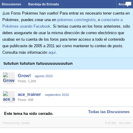
Discusiones
Bandeja de Entrada
Acceder
¡Los Foros Pokémex han vuelto! Para entrar es necesario tener cuenta en
Pokémex, puedes crear una en
pokemex.com/registro
, o
conectarte a
Pokémex usando Facebook
. Si tenías cuenta en los foros anteriores, sólo
debes asegurarte de usar la misma dirección de correo electrónico que
usabas en tu cuenta de los foros para tener acceso a todo el contenido
que publicaste de 2005 a 2011 así como mantener tu conteo de posts.
Consulta más información
aquí
.
tututun tututun tutuuuuuuuuutun
Grow!
agosto 2010
Posts: 1,204
ace_trainer
septiembre 2010
Posts: 438
Todas las Discusiones
Este tema ha sido cerrado.
Powered by Vanilla
Full Site
Acceder